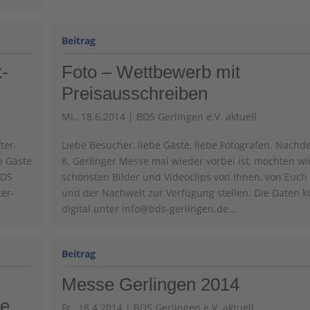
k-
Foto – Wettbewerb mit
Preisausschreiben
Mi., 18.6.2014
|
BDS Gerlingen e.V. aktuell
ter-
Liebe Besucher, liebe Gäste, liebe Fotografen. Nachd
n Gäste
8. Gerlinger Messe mal wieder vorbei ist, möchten wi
BDS
schönsten Bilder und Videoclips von Ihnen, von Euch
ter-
und der Nachwelt zur Verfügung stellen. Die Daten 
digital unter info@bds-gerlingen.de...
Messe Gerlingen 2014
me
Fr., 18.4.2014
|
BDS Gerlingen e.V. aktuell