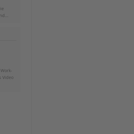
ie
nd...
-Work-
s Video