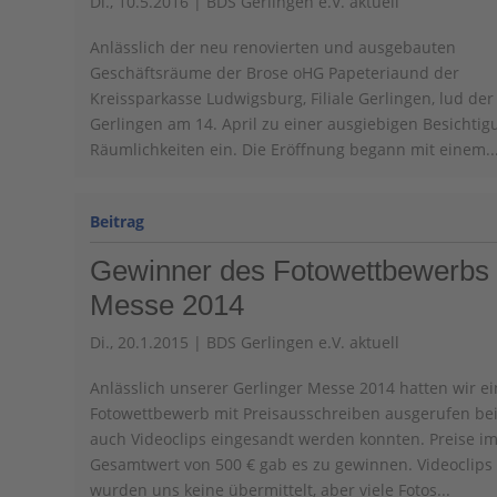
Di., 10.5.2016
|
BDS Gerlingen e.V. aktuell
Anlässlich der neu renovierten und ausgebauten
Geschäftsräume der Brose oHG Papeteriaund der
Kreissparkasse Ludwigsburg, Filiale Gerlingen, lud de
Gerlingen am 14. April zu einer ausgiebigen Besichtig
Räumlichkeiten ein. Die Eröffnung begann mit einem..
Gewinner des Fotowettbewerbs 
Messe 2014
Di., 20.1.2015
|
BDS Gerlingen e.V. aktuell
Anlässlich unserer Gerlinger Messe 2014 hatten wir e
Fotowettbewerb mit Preisausschreiben ausgerufen be
auch Videoclips eingesandt werden konnten. Preise i
Gesamtwert von 500 € gab es zu gewinnen. Videoclips
wurden uns keine übermittelt, aber viele Fotos...