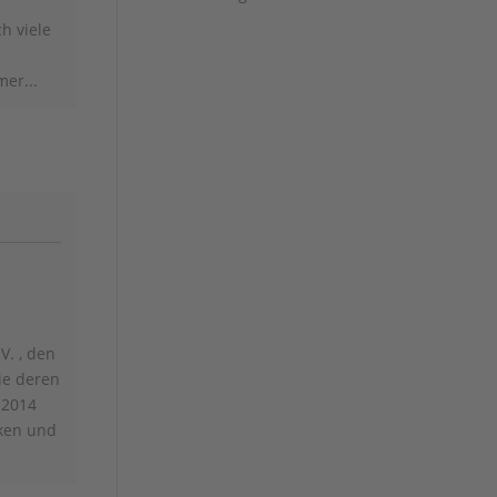
h viele
er...
V. , den
ie deren
 2014
nken und