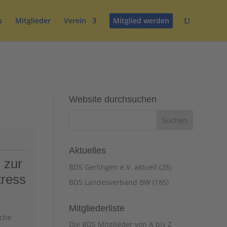
s
Mitglieder
Verein
Mitglied werden
Website durchsuchen
Aktuelles
 zur
BDS Gerlingen e.V. aktuell
(28)
tress
BDS Landesverband BW
(185)
Mitgliederliste
sche
Die BDS Mitglieder von A bis Z