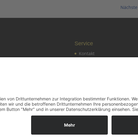
Nächste 
Service
Kontakt
d werden
Pressekontakt
er von A bis Z
Vereinssatzung
altungskalender
Impressum
ter
Datenschutz
es vom BDS Gerlingen
Cookie-Einstellungen
es vom Landesverband
rbe, Handel und Handwerk in Gerlingen bei Stuttgart