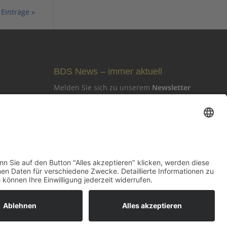
Einträge »
BDS News – immer aktuell
Melden Sie sich zu unserem
Newsletter
an und verpassen Sie keine aktuellen
Tipps mehr rund um unsere Aktionen,
wie z. B. verkaufsoffene Sonntage, After-
Work-Parties und das aktuelle
Unternehmer-Geschehen in Gerlingen!
Zur Anmeldung