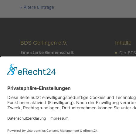
« Ältere Einträge
BDS Gerlingen e.V.
Inhalte
Eine starke Gemeinschaft
Der BDS
Mitglie
Schillerstraße 22
70839 Gerlingen
Mitglied
Veranst
Kontakt aufnehmen
Newslet
Aktuell
Aktuell
Mehr über den Verein
BDS Gerlingen e.V. · Die Starke Gemeinschaft für Gewe