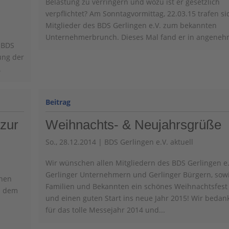
Belastung zu verringern und wozu ist er gesetzlich
verpflichtet? Am Sonntagvormittag, 22.03.15 trafen sic
Mitglieder des BDS Gerlingen e.V. zum bekannten
Unternehmerbrunch. Dieses Mal fand er in angenehm
r BDS
ung der
.
zur
Weihnachts- & Neujahrsgrüße
So., 28.12.2014
|
BDS Gerlingen e.V. aktuell
Wir wünschen allen Mitgliedern des BDS Gerlingen e.
Gerlinger Unternehmern und Gerlinger Bürgern, sow
inen
Familien und Bekannten ein schönes Weihnachtsfest
i dem
und einen guten Start ins neue Jahr 2015! Wir beda
m
für das tolle Messejahr 2014 und...