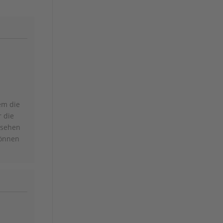
em die
r die
 sehen
können