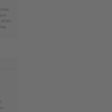
 Infos.
Juni
.30 bis
tag,
l,
us –