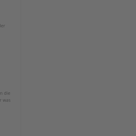
der
en die
er was