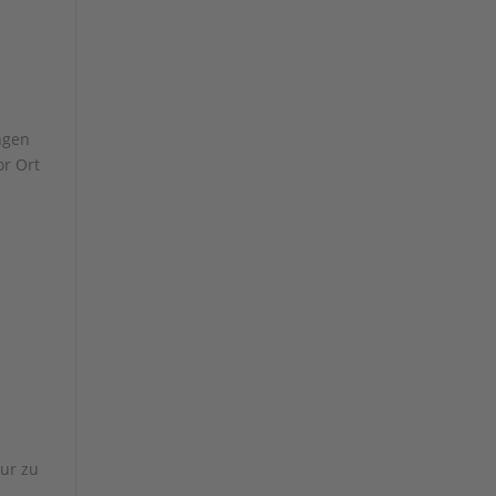
ngen
or Ort
nur zu
n