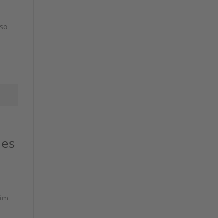
 so
n
des
 im