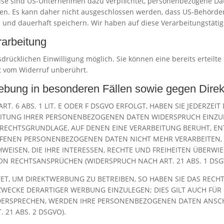
eise sind US-Unternehmen dazu verpflichtet, personenbezogene D
nten. Es kann daher nicht ausgeschlossen werden, dass US-Behörden
nd dauerhaft speichern. Wir haben auf diese Verarbeitungstätigk
rarbeitung
drücklichen Einwilligung möglich. Sie können eine bereits erteilte
t vom Widerruf unberührt.
ebung in besonderen Fällen sowie gegen Dire
 6 ABS. 1 LIT. E ODER F DSGVO ERFOLGT, HABEN SIE JEDERZEIT 
ITUNG IHRER PERSONENBEZOGENEN DATEN WIDERSPRUCH EINZULEG
E RECHTSGRUNDLAGE, AUF DENEN EINE VERARBEITUNG BERUHT, 
OFFENEN PERSONENBEZOGENEN DATEN NICHT MEHR VERARBEITEN,
EISEN, DIE IHRE INTERESSEN, RECHTE UND FREIHEITEN ÜBERWI
 RECHTSANSPRÜCHEN (WIDERSPRUCH NACH ART. 21 ABS. 1 DSG
, UM DIREKTWERBUNG ZU BETREIBEN, SO HABEN SIE DAS RECHT,
ECKE DERARTIGER WERBUNG EINZULEGEN; DIES GILT AUCH FÜR D
IDERSPRECHEN, WERDEN IHRE PERSONENBEZOGENEN DATEN ANSC
21 ABS. 2 DSGVO).