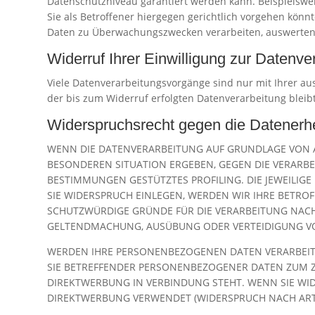
Datenschutzniveau garantiert werden kann. Beispielsw
Sie als Betroffener hiergegen gerichtlich vorgehen kön
Daten zu Überwachungszwecken verarbeiten, auswerten u
Widerruf Ihrer Einwilligung zur Datenve
Viele Datenverarbeitungsvorgänge sind nur mit Ihrer aus
der bis zum Widerruf erfolgten Datenverarbeitung bleib
Widerspruchsrecht gegen die Datenerh
WENN DIE DATENVERARBEITUNG AUF GRUNDLAGE VON ART.
BESONDEREN SITUATION ERGEBEN, GEGEN DIE VERARBE
BESTIMMUNGEN GESTÜTZTES PROFILING. DIE JEWEILIG
SIE WIDERSPRUCH EINLEGEN, WERDEN WIR IHRE BETR
SCHUTZWÜRDIGE GRÜNDE FÜR DIE VERARBEITUNG NACHW
GELTENDMACHUNG, AUSÜBUNG ODER VERTEIDIGUNG VON
WERDEN IHRE PERSONENBEZOGENEN DATEN VERARBEITET
SIE BETREFFENDER PERSONENBEZOGENER DATEN ZUM ZW
DIREKTWERBUNG IN VERBINDUNG STEHT. WENN SIE W
DIREKTWERBUNG VERWENDET (WIDERSPRUCH NACH ART. 