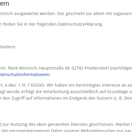
tern
atistisch ausgewertet werden. Das geschieht vor allem mit sogen
 finden Sie in der folgenden Datenschutzerklärung.
bietern:
nh. René Münnich, Hauptstraße 68, 02742 Friedersdorf (nachfolgend
datenschutzinformationen/
.
t. 6 Abs. 1 lit. f DSGVO. Wir haben ein berechtigtes Interesse an 
gt wurde, erfolgt die Verarbeitung ausschließlich auf Grundlage vo
r den Zugriff auf Informationen im Endgerät des Nutzers (z. B. Dev
) zur Nutzung des oben genannten Dienstes geschlossen. Hierbei 
eser die personenbezogenen Daten unserer Websitebesucher nur n