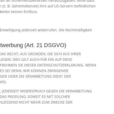
aten an Sicherheitsbehörden herauszugeben, ohne dass
 (z. B. Geheimdienste) Ihre auf US-Servern befindlichen
eiten keinen Einfluss.
 Einwilligung jederzeit widerrufen. Die Rechtmäßigkeit
ktwerbung (Art. 21 DSGVO)
DAS RECHT, AUS GRÜNDEN, DIE SICH AUS IHRER
EN; DIES GILT AUCH FÜR EIN AUF DIESE
ENTNEHMEN SIE DIESER DATENSCHUTZERKLÄRUNG. WENN
 ES SEI DENN, WIR KÖNNEN ZWINGENDE
EGEN ODER DIE VERARBEITUNG DIENT DER
VO).
 JEDERZEIT WIDERSPRUCH GEGEN DIE VERARBEITUNG
AS PROFILING, SOWEIT ES MIT SOLCHER
HLIESSEND NICHT MEHR ZUM ZWECKE DER