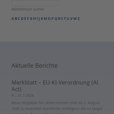
Alphabetisch suchen:
A
B
C
D
E
F
G
H
I
J
K
M
O
P
Q
R
S
T
U
V
W
Z
Aktuelle Berichte
Merkblatt – EU-KI-Verordnung (AI
Act)
Fr., 31.7.2026
Neue Vorgaben für Unternehmen sind ab 2. August
2026 zu beachten Künstliche Intelligenz (KI) ist längst