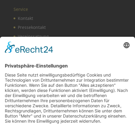
Service
Kontakt
Pressekontakt
Vereinssatzung
Impressum
Datenschutz
Cookie-Einstellungen
BDS News – immer aktuell
Melden Sie sich zu unserem
Newsletter
an und
verpassen Sie keine aktuellen Tipps mehr rund um
unsere Aktionen, wie z. B. verkaufsoffene Sonntage,
After-Work-Parties und das aktuelle Unternehmer-
Geschehen in Gerlingen!
Zur Anmeldung