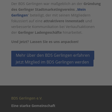
Der BDS Gerlingen war maßgeblich an der
Gründung
des Gerlinger Stadtmarketingvereins
„
Mein
Gerlingen
“ beteiligt, der mit seinen Mitgliedern
fokussiert auf eine
attraktivere Innenstadt
und
verbesserte Kommunikation bei Verkaufsaktionen
der
Gerlinger Ladengeschäfte
hinarbeitet.
Und jetzt? Lassen Sie es uns anpacken!
Mehr über den BDS Gerlingen erfahren
Jetzt Mitglied im BDS Gerlingen werden
BDS Gerlingen e.V.
Eine starke Gemeinschaft