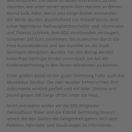
Holzskulpturen. Die Gäste schauten interessiert zu und
staunten, wie unter seinen geschickten Händen an diesem
Abend Eule, Adler, Ikarus und einige Blätter entstanden.
Die Werke wurden anschließend von Roland Vanini, dem
schon legendären Rathausplatzbeschaller und –illuminator
und Thomas Schimek, dem BDS Vorsitzenden versteigert.
So kamen 245 Euro zusammen, die inzwischen durch die
Freie Kunstakademie und den Künstler an die Stadt
Gerlingen übergeben wurden. Für den Betrag werden
bedürftige Gerlinger Kinder unterstützt, um bei der
Stadtranderholung in den Ferien teilnehmen zu können.
Einen großen Anteil an der guten Stimmung hatte auch das
Akustikduo Soulbar. Die zwei Musiker beherrschten ihre
Instrumente wirklich perfekt und mit toller Stimme und
Sound gingen die Songs oft bis unter die Haut.
Nicht unerwähnt wollen wir die BDS Mitglieder
Zweiradhaus Maier und die Kobold Vertretung Strauss
lassen, die den Gästen die Gelegenheit gaben, sich über
Pedelecs, Fahrräder und Staubsauger zu informieren.