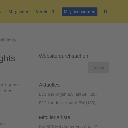
s
Mitglieder
Verein
Mitglied werden
ighlights
Website durchsuchen
ghts
enfrequenz
Aktuelles
liebten
BDS Gerlingen e.V. aktuell
(28)
BDS Landesverband BW
(185)
Mitgliederliste
den
Die BDS Mitglieder von A bis Z