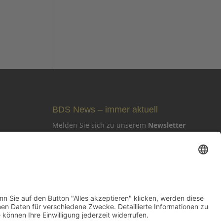
BDS News – immer aktuell
Melden Sie sich zu unserem
Newsletter
an und verpassen Sie keine aktuellen
Tipps mehr rund um unsere Aktionen,
wie z. B. verkaufsoffene Sonntage, After-
Work-Parties und das aktuelle
Unternehmer-Geschehen in Gerlingen!
Zur Anmeldung