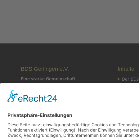
BDS Gerlingen e.V.
Inhalte
Eine starke Gemeinschaft
Der BDS
Mitglie
Schillerstraße 22
70839 Gerlingen
Mitglied
Veranst
Kontakt aufnehmen
Newslet
Aktuell
Aktuell
Mehr über den Verein