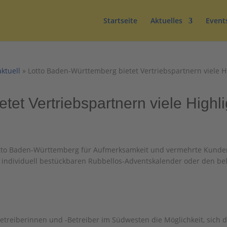
Startseite
Aktuelles
Event
aktuell
»
Lotto Baden-Württemberg bietet Vertriebspartnern viele H
et Vertriebspartnern viele Highli
otto Baden-Württemberg für Aufmerksamkeit und vermehrte Kund
 individuell bestückbaren Rubbellos-Adventskalender oder den be
treiberinnen und -Betreiber im Südwesten die Möglichkeit, sich 