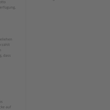
otto
Verfügung,
geliehen
rzählt
n
g, dass
os
cke auf