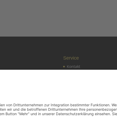
Service
Kontakt
d werden
Pressekontakt
er von A bis Z
Vereinssatzung
altungskalender
Impressum
ter
Datenschutz
es vom BDS Gerlingen
Cookie-Einstellungen
es vom Landesverband