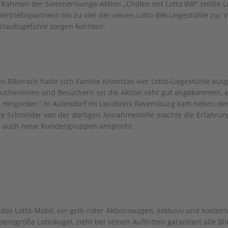
 Rahmen der Sommerlounge-Aktion „Chillen mit Lotto BW“ stellte L
rtriebspartnern bis zu vier der neuen Lotto BW-Liegestühle zur 
Urlaubsgefühle sorgen konnten.
nn-Biberach hatte sich Familie Krimitzas vier Lotto-Liegestühle aus
esucherinnen und Besuchern sei die Aktion sehr gut angekommen, e
ein Hingucker.“ In Aulendorf im Landkreis Ravensburg kam neben de
te Schneider von der dortigen Annahmestelle machte die Erfahrun
d auch neue Kundengruppen anspricht.
 das Lotto-Mobil, ein gelb-roter Aktionswagen, exklusiv und kostenl
sgroße Lottokugel, zieht bei seinen Auftritten garantiert alle Bli