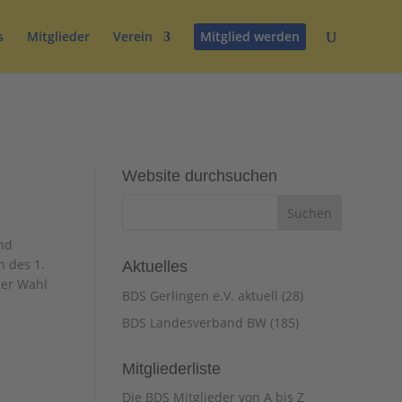
s
Mitglieder
Verein
Mitglied werden
Website durchsuchen
nd
n des 1.
Aktuelles
ger Wahl
BDS Gerlingen e.V. aktuell
(28)
BDS Landesverband BW
(185)
Mitgliederliste
Die BDS Mitglieder von A bis Z