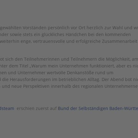
 gewählten Vorständen persönlich vor Ort herzlich zur Wahl und w
nander sowie stets ein glückliches Händchen bei den kommenden
 weiterhin enge, vertrauensvolle und erfolgreiche Zusammenarbei
bot sich den Teilnehmerinnen und Teilnehmern die Möglichkeit, a
nter dem Titel „Warum mein Unternehmen funktioniert, aber es ni
nen und Unternehmer wertvolle Denkanstöße rund um
ie Herausforderungen im betrieblichen Alltag. Der Abend bot ni
h und neue Perspektiven innerhalb des regionalen Unternehmerne
ndsteam
erschien zuerst auf
Bund der Selbständigen Baden-Württ