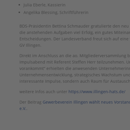
Julia Eberle, Kassierin
Angelika Blessing, Schriftführerin
BDS-Präsidentin Bettina Schmauder gratulierte den neu
die anstehenden Aufgaben viel Erfolg, ein gutes Mitei
Entscheidungen. Der Landesverband freut sich auf eine
GV Illingen.
Direkt im Anschluss an die ao. Mitgliederversammlung 
Impulsabend mit Referent Steffen Herr teilzunehmen. U
vorankommt“ erhielten die anwesenden Unternehmerin
Unternehmensentwicklung, strategisches Wachstum und d
interessante Impulse, sondern auch Raum für Austausc
weitere Infos auch unter
https://www.illingen-hats.de/
Der Beitrag
Gewerbeverein Illingen wählt neues Vorsta
e.V.
.