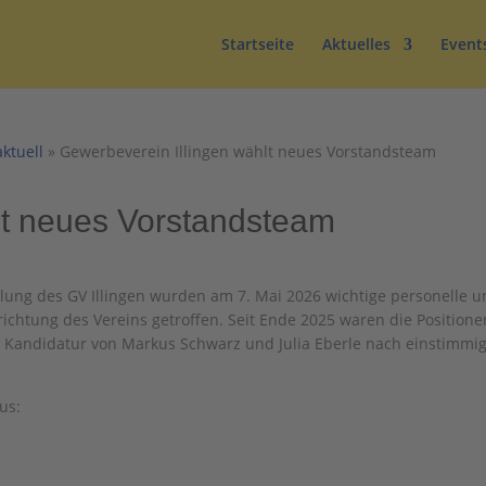
Startseite
Aktuelles
Event
aktuell
»
Gewerbeverein Illingen wählt neues Vorstandsteam
lt neues Vorstandsteam
ung des GV Illingen wurden am 7. Mai 2026 wichtige personelle u
ichtung des Vereins getroffen. Seit Ende 2025 waren die Positione
er Kandidatur von Markus Schwarz und Julia Eberle nach einstimmi
us: