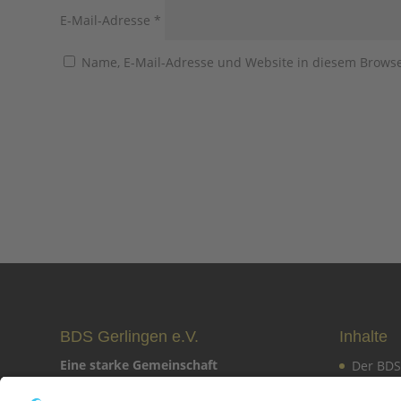
E-Mail-Adresse
*
Name, E-Mail-Adresse und Website in diesem Brows
BDS Gerlingen e.V.
Inhalte
Eine starke Gemeinschaft
Der BDS
Mitglie
Schillerstraße 22