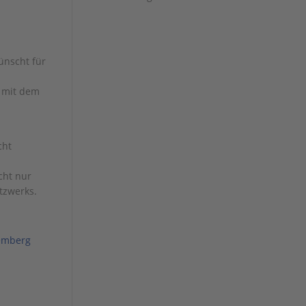
ünscht für
t mit dem
m
cht
cht nur
tzwerks.
emberg