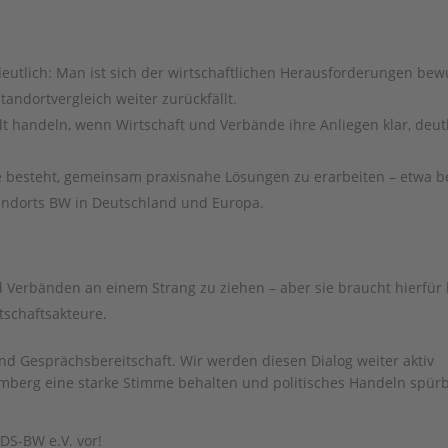
deutlich: Man ist sich der wirtschaftlichen Herausforderungen bew
ndortvergleich weiter zurückfällt.
elt handeln, wenn Wirtschaft und Verbände ihre Anliegen klar, deut
lle besteht, gemeinsam praxisnahe Lösungen zu erarbeiten – etwa 
andorts BW in Deutschland und Europa.
d Verbänden an einem Strang zu ziehen – aber sie braucht hierfür 
tschaftsakteure.
nd Gesprächsbereitschaft. Wir werden diesen Dialog weiter aktiv
emberg eine starke Stimme behalten und politisches Handeln spür
DS-BW e.V. vor!