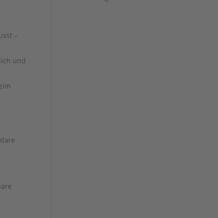
usst –
lich und
beim
klare
bare