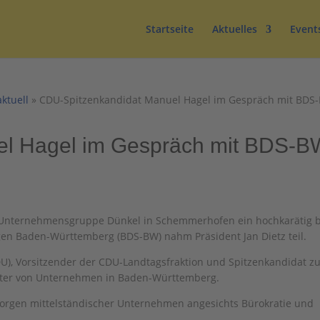
Startseite
Aktuelles
Event
aktuell
»
CDU-Spitzenkandidat Manuel Hagel im Gespräch mit BDS-B
el Hagel im Gespräch mit BDS-B
r Unternehmensgruppe Dünkel in Schemmerhofen ein hochkarätig b
gen Baden-Württemberg (BDS-BW) nahm Präsident Jan Dietz teil.
), Vorsitzender der CDU-Landtagsfraktion und Spitzenkandidat zu
treter von Unternehmen in Baden-Württemberg.
rgen mittelständischer Unternehmen angesichts Bürokratie und