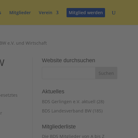
s
Mitglieder
Verein
Mitglied werden
W e.V. und Wirtschaft
Website durchsuchen
W
Aktuelles
esetztes
BDS Gerlingen e.V. aktuell
(28)
BDS Landesverband BW
(185)
r
Mitgliederliste
Die BDS Mitglieder von A bis Z