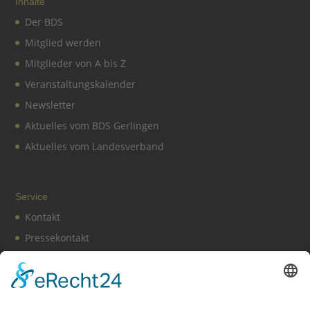
Inhalte
Der BDS
Mitglied werden
Mitglieder von A bis Z
Veranstaltungskalender
Newsletter
Aktuelles vom BDS Gerlingen
Aktuelles vom Landesverband
Service
Kontakt
Pressekontakt
Vereinssatzung
Impressum
Datenschutz