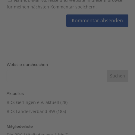
Name, E-Mail-Adresse und Website in diesem Browser
für meinen nächsten Kommentar speichern.
Website durchsuchen
Aktuelles
BDS Gerlingen e.V. aktuell
(28)
BDS Landesverband BW
(185)
Mitgliederliste
Die BDS Mitglieder von A bis Z