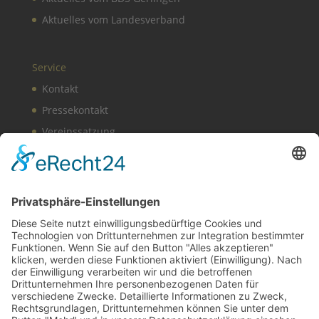
Aktuelles vom Landesverband
Service
Kontakt
Pressekontakt
Vereinssatzung
Impressum
Datenschutz
Cookie-Einstellungen
BDS News – immer aktuell
Melden Sie sich zu unserem
Newsletter
an und
verpassen Sie keine aktuellen Tipps mehr rund um
unsere Aktionen, wie z. B. verkaufsoffene Sonntage,
After-Work-Parties und das aktuelle Unternehmer-