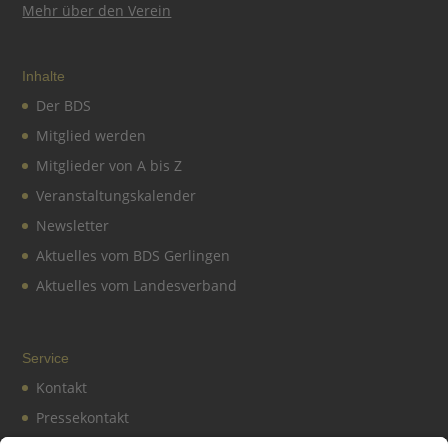
Mehr über den Verein
Inhalte
Der BDS
Mitglied werden
Mitglieder von A bis Z
Veranstaltungskalender
Newsletter
Aktuelles vom BDS Gerlingen
Aktuelles vom Landesverband
Service
Kontakt
Pressekontakt
Vereinssatzung