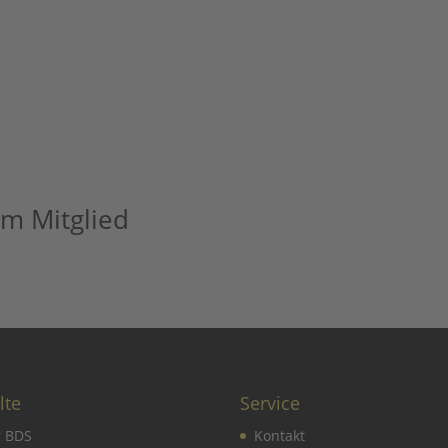
m Mitglied
lte
Service
r BDS
Kontakt